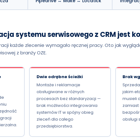
wcza
Pipedrive ↔ Make ↔ Locatick
Integrac
acja systemu serwisowego z CRM jest k
acji każde zlecenie wymagało ręcznej pracy. Oto jak wygląd
isowej z branży OZE.
e
Dwie odrębne ścieżki
Brak w
Montaże i reklamacje
Sprzedaw
obsługiwane w różnych
jakim et
de
procesach bez standaryzacji —
musieli 
niu
brak możliwości integrowania
zamiast
czędność
systemów IT w spójny obieg
bezpośr
gracji
zleceń dla całego
obsługi 
ierzalna.
przedsiębiorstwa.