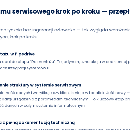
emu serwisowego krok po kroku — przepł
matycznie bez ingerencji człowieka — tak wygląda wdrożen
ce, krok po kroku.
tażu w Pipedrive
deal do etapu "Do montażu". To jedyna ręczna akcja w codziennej pr
ch integracji systemów IT.
zenie struktury w systemie serwisowym
ność danych i weryfikuje czy klient istnieje w Locatick. Jeśli nowy 
akt, kartę urządzenia z parametrami technicznymi. To kluczowy etap p
ść danych w całym systemie informatycznym.
a z pełną dokumentacją techniczną