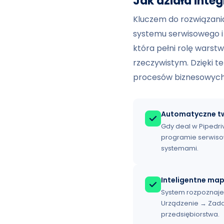
Jak działa inte
Kluczem do rozwiązani
systemu serwisowego i
która pełni rolę warst
rzeczywistym. Dzięki 
procesów biznesowych 
Automatyczne tw
Gdy deal w Pipedri
programie serwisow
systemami.
Inteligentne ma
System rozpoznaje cz
Urządzenie → Zada
przedsiębiorstwa.