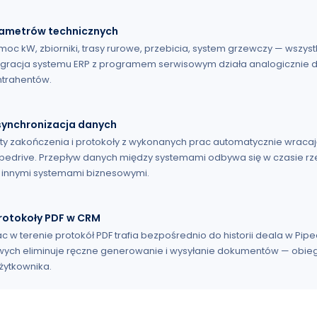
rametrów technicznych
moc kW, zbiorniki, trasy rurowe, przebicia, system grzewczy — wszy
egracja systemu ERP z programem serwisowym działa analogicznie 
ntrahentów.
ynchronizacja danych
ty zakończenia i protokoły z wykonanych prac automatycznie wracaj
pedrive. Przepływ danych między systemami odbywa się w czasie r
 z innymi systemami biznesowymi.
otokoły PDF w CRM
 w terenie protokół PDF trafia bezpośrednio do historii deala w Pip
ych eliminuje ręczne generowanie i wysyłanie dokumentów — ob
użytkownika.