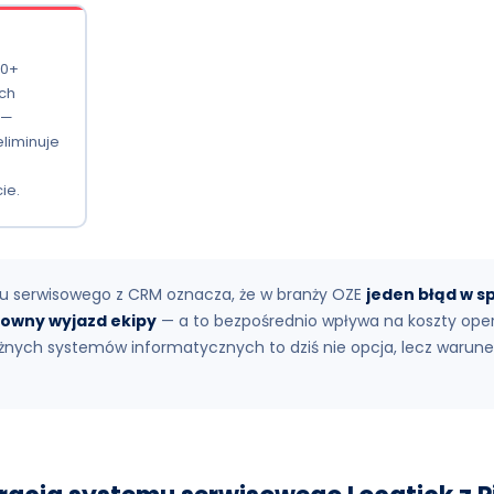
20+
ch
 —
eliminuje
a
ie.
mu serwisowego z CRM oznacza, że w branży OZE
jeden błąd w s
nowny wyjazd ekipy
— a to bezpośrednio wpływa na koszty oper
różnych systemów informatycznych to dziś nie opcja, lecz waru