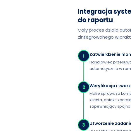
Integracja syst
do raportu
Cały proces działa auto
zintegrowanego w prakty
Zatwierdzenie mon
1
Handlowiec przesuwa 
automatycznie w rama
Weryfikacja i twor
2
Make sprawdza komplet
klienta, obiekt, kont
zapewniający spójno
Utworzenie zadani
3