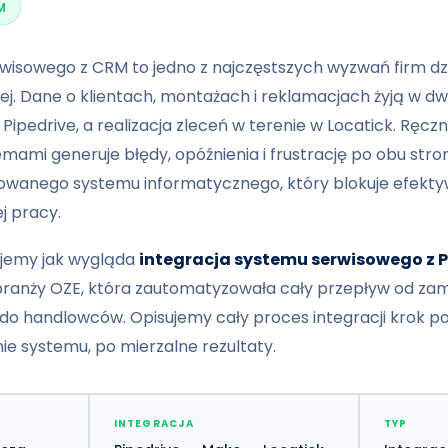
M
wisowego z CRM to jedno z najczęstszych wyzwań firm dz
ej. Dane o klientach, montażach i reklamacjach żyją w 
Pipedrive, a realizacja zleceń w terenie w Locatick. Ręcz
emami generuje błędy, opóźnienia i frustrację po obu str
owanego systemu informatycznego, który blokuje efekt
j pracy.
ujemy jak wygląda
integracja systemu serwisowego z P
z branży OZE, która zautomatyzowała cały przepływ od z
o handlowców. Opisujemy cały proces integracji krok po 
ie systemu, po mierzalne rezultaty.
INTEGRACJA
TYP