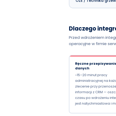
OZE / Technika grze
Dlaczego integr
Przed wdrożeniem integr
operacyjne w firmie serw
Ręczne przepisywani
danych
~15–20 minut pracy
administracyjnej na każ
zlecenie przy przenosze
informacji z CRM — osz
czasu po wdrożeniu inte
jest natychmiastowa i m