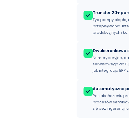
Transfer 20+ pa
Typ pompy ciepła, 
przepisywania. Int
produkcyjnych i ko
Dwukierunkowa s
Numery seryjne, da
serwisowego do Pi
jak integracja ERP
Automatyczne pr
Po zakończeniu prac
procesów serwisow
się bez ingerencji 