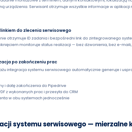
zadanie montażowe z terminem, danymi kontaktowymi, lokalizacją n
ną urządzenia. Serwisant otrzymuje wszystkie informacje w aplikacji
 linkiem do zlecenia serwisowego
nie otrzymuje ID zadania i bezpośredni link do zintegrowanego sys
knięciem monitoruje status realizacji — bez dzwonienia, bez e-maili
zacja po zakończeniu prac
ażu integracja systemu serwisowego automatycznie generuje i us
ny i datę zakończenia do Pipedrive
PDF z wykonanych prac i przesyła do CRM
lienta w obu systemach jednocześnie
racji systemu serwisowego — mierzalne 