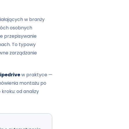
iałających w branży
dwóch osobnych
ne przepisywanie
onach. To typowy
ywne zarządzanie
ipedrive
w praktyce —
amówienia montażu po
kroku: od analizy