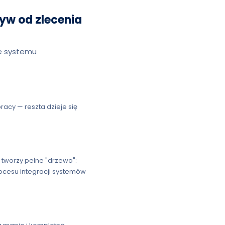
yw od zlecenia
ie systemu
acy — reszta dzieje się
— tworzy pełne "drzewo":
rocesu integracji systemów