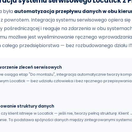
gracja systemu serwisowego Locatick z P
a była
automatyzacja przepływu danych w obu kier
 z powrotem. Integracja systemu serwisowego opiera się 
wy pośredniczącej i reaguje na zdarzenia w obu systemac
temu możliwe jest wyeliminowanie ręcznego wprowadzania
całego przedsiębiorstwa — bez rozbudowanego działu IT
orzenie zleceń serwisowych
ve osiąga etap "Do montażu", integracja automatycznie tworzy komp
ym Locatick — bez udziału człowieka i bez ręcznego przepisywania
powanie struktury danych
y klient istnieje w Locatick — jeśli nie, tworzy pełną strukturę: Klien
nie. To podstawa spójności danych między zintegrowanymi systema