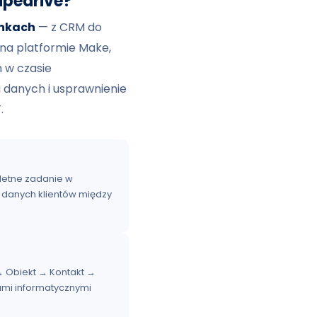
ipedrive?
unkach
— z CRM do
na platformie Make,
h w czasie
 danych i usprawnienie
.
letne zadanie w
 danych klientów między
t → Obiekt → Kontakt →
mi informatycznymi