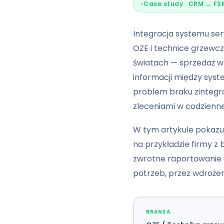
Case study · CRM → FS
Integracja systemu ser
OZE i technice grzewcz
światach — sprzedaż w 
informacji między syst
problem braku zintegr
zleceniami w codzienne
W tym artykule pokaz
na przykładzie firmy 
zwrotne raportowanie d
potrzeb, przez wdrożen
BRANŻA