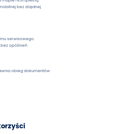
a mapie i kompletną
 mobilnej bez zbędnej
temu serwisowego.
, bez opóźnień.
prawnia obieg dokumentów
korzyści