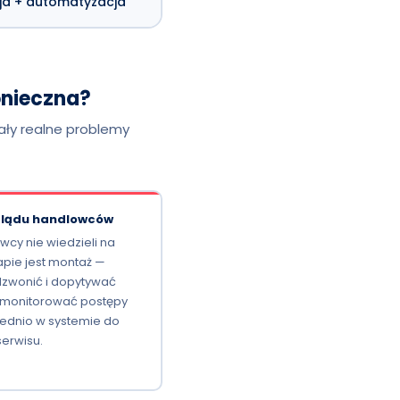
ja + automatyzacja
onieczna?
ały realne problemy
glądu handlowców
cy nie wiedzieli na
apie jest montaż —
dzwonić i dopytywać
 monitorować postępy
ednio w systemie do
serwisu.