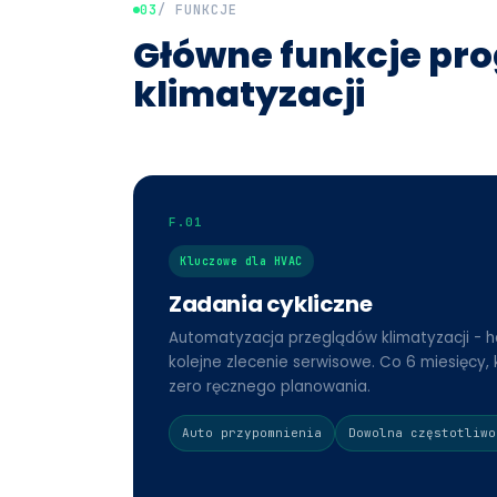
03
/ FUNKCJE
Główne funkcje pr
klimatyzacji
F.01
Kluczowe dla HVAC
Zadania cykliczne
Automatyzacja przeglądów klimatyzacji - 
kolejne zlecenie serwisowe. Co 6 miesięcy, 
zero ręcznego planowania.
Auto przypomnienia
Dowolna częstotliwo