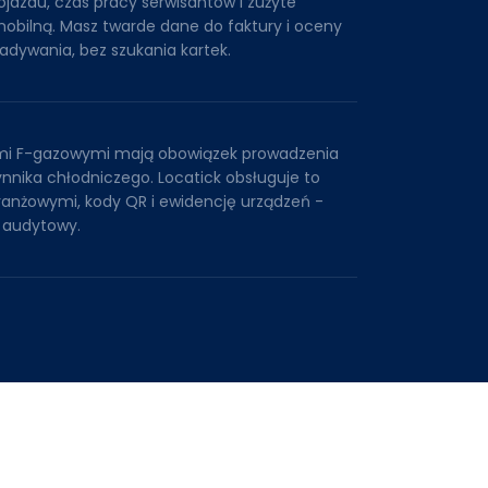
ojazdu, czas pracy serwisantów i zużyte
mobilną. Masz twarde dane do faktury i oceny
adywania, bez szukania kartek.
mi F-gazowymi mają obowiązek prowadzenia
zynnika chłodniczego. Locatick obsługuje to
branżowymi, kody QR i ewidencję urządzeń -
d audytowy.