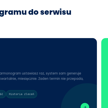
ogramu do serwisu
harmonogram ustawiasz raz, system sam generuje
kwartalnie, miesięcznie. Żaden termin nie przepada,
ść
Historia zleceń