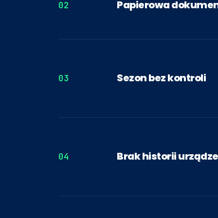
Papierowa dokumen
02
Sezon bez kontroli
03
Brak historii urządz
04