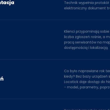
tacja
Technik wypełnia protokół 
elektroniczny dokument tr
Klienci przypominają sobie
liczba zgłoszeń rośnie, a 
pracą serwisantów na mapi
dostępnością i lokalizacją.
Co było naprawiane rok te
kiedy? Bez bazy urządzeń s
eń
Locatick daje dostęp do h
- model, parametry, poprze