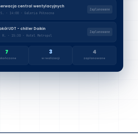
erwacja central wentylacyjnych
Zaplanowane
 S. · 14:00 · Galeria Północna
okół UDT - chiller Daikin
Zaplanowane
r R. · 15:30 · Hotel Metropol
7
3
4
akończone
w realizacji
zaplanowane