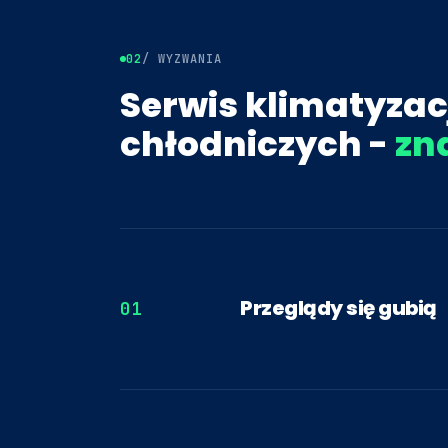
02
/ WYZWANIA
Serwis klimatyzacj
chłodniczych -
zn
Przeglądy się gubią
01