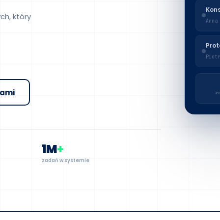
Kons
ch, który
Anna
Prot
Piot
nami
z
1M
+
zadań w systemie