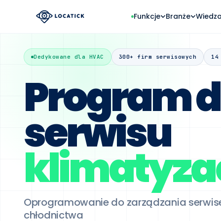
Funkcje
Branże
Wiedz
GŁÓWNE BRANŻE
ZLECENIA & PLANOWANIE
ROZWIĄZANIA
PROGRAMY PA
Dedykowane dla HVAC
300+ firm serwisowych
14
HVAC
Formularz zgłoszenio
Automat
Szybk
Program 
Klimatyzacja, wentylacja,
Zlecenia od klientów 24/7, 
Jak firmy
200 PL
chłodnictwo
telefonu
oszczędza
dzięki Loc
Progr
OZE
Kalendarz zleceń
Stała 
serwisu
Integrac
Fotowoltaika, pompy ciepła
Planuj pracę serwisantów 
umów
tydzień i miesiąc
Locatick +
inne syst
Facility Management
Dyspozytor
Zarządzanie obiektami i
klimatyzac
budynkami
Drag & drop - reaguj na
zmiany w ciągu dnia
Ochrona przeciwpożarow
Zadania cykliczne
Serwis urządzeń PPOŻ
Automatyczne przeglądy -
żaden termin nie przepada
Oprogramowanie do zarządzania serwisem
chłodnictwa