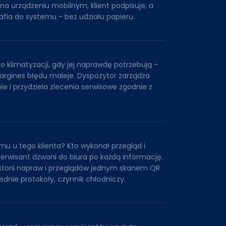
na urządzeniu mobilnym, klient podpisuje, a
afia do systemu - bez udziału papieru.
 o klimatyzacji, gdy jej naprawdę potrzebują -
margines błędu maleje. Dyspozytor zarządza
e i przydziela zlecenia serwisowe zgodnie z
mu u tego klienta? Kto wykonał przegląd i
erwisant dzwoni do biura po każdą informację.
istorii napraw i przeglądów jednym skanem QR
dnie protokoły, czynnik chłodniczy.