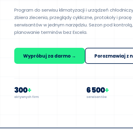
Program do serwisu klimatyzacji i urządzeń chłodniczy
zbiera zlecenia, przeglądy cykliczne, protokoły i pracę
serwisantów w jednym narzędziu. Sezon pod kontrolą,
planowanie terminów bez Excela.
Wypróbuj za darmo →
Porozmawiaj z 
300
+
6 500
+
aktywnych firm
serwisantów