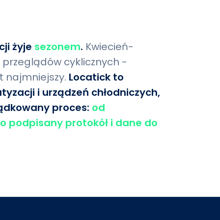
ji żyje
sezonem
.
Kwiecień-
i przeglądów cyklicznych -
 najmniejszy.
Locatick to
yzacji i urządzeń chłodniczych,
ządkowany proces:
od
po podpisany protokół i dane do