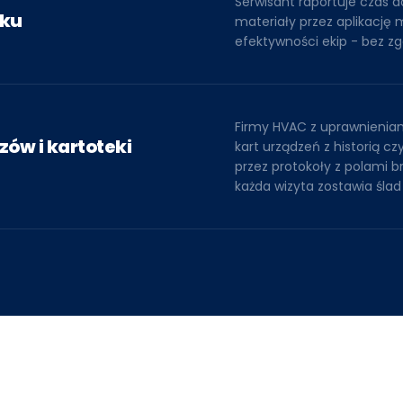
Serwisant raportuje czas d
cku
materiały przez aplikację 
efektywności ekip - bez zg
Firmy HVAC z uprawnienia
ów i kartoteki
kart urządzeń z historią c
przez protokoły z polami 
każda wizyta zostawia śla