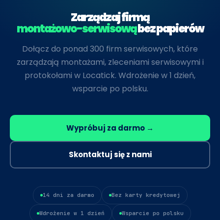
się w terenie: zlecenia, ekipy, protokoły i
klientów, zlecenia w terenie i potrzeba
komunikacja z klientami. Wdraża się w 1 dzień (nie
Zarządzaj firmą
dokumentacji serwisowej.
kilka miesięcy) i integruje się z istniejącym
montażowo-serwisową
bez papierów
systemem ERP przez API - uzupełniając go
Dołącz do ponad 300 firm serwisowych, które
zamiast zastępować.
zarządzają montażami, zleceniami serwisowymi i
protokołami w Locatick. Wdrożenie w 1 dzień,
wsparcie po polsku.
Wypróbuj za darmo →
Skontaktuj się z nami
14 dni za darmo
Bez karty kredytowej
Wdrożenie w 1 dzień
Wsparcie po polsku