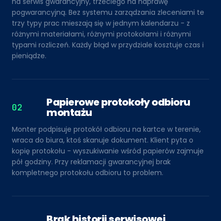
na serwis gwarancyjny, trzeciego na naprawę
pogwarancyjną. Bez systemu zarządzania zleceniami te
trzy typy prac mieszają się w jednym kalendarzu - z
różnymi materiałami, różnymi protokołami i różnymi
typami rozliczeń. Każdy błąd w przydziale kosztuje czas i
pieniądze.
Papierowe protokoły odbioru
02
montażu
Monter podpisuje protokół odbioru na kartce w terenie,
wraca do biura, ktoś skanuje dokument. Klient pyta o
kopię protokołu - wyszukiwanie wśród papierów zajmuje
pół godziny. Przy reklamacji gwarancyjnej brak
kompletnego protokołu odbioru to problem.
Brak historii serwisowej