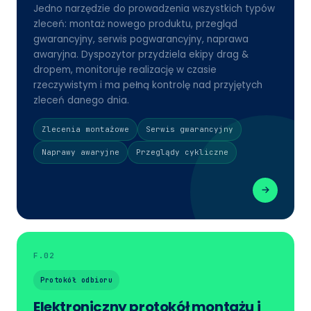
Jedno narzędzie do prowadzenia wszystkich typów
zleceń: montaż nowego produktu, przegląd
gwarancyjny, serwis pogwarancyjny, naprawa
awaryjna. Dyspozytor przydziela ekipy drag &
dropem, monitoruje realizację w czasie
rzeczywistym i ma pełną kontrolę nad przyjętych
zleceń danego dnia.
Zlecenia montażowe
Serwis gwarancyjny
Naprawy awaryjne
Przeglądy cykliczne
F.02
Protokół odbioru
Elektroniczny protokół montażu i