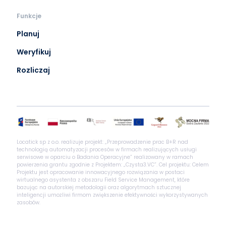
Funkcje
Planuj
Weryfikuj
Rozliczaj
Locatick sp z o.o. realizuje projekt: „Przeprowadzenie prac B+R nad
technologią automatyzacji procesów w firmach realizujących usługi
serwisowe w oparciu o Badania Operacyjne” realizowany w ramach
powierzenia grantu zgodnie z Projektem: „Czysta3.VC”. Cel projektu: Celem
Projektu jest opracowanie innowacyjnego rozwiązania w postaci
wirtualnego asystenta z obszaru Field Service Management, które
bazując na autorskiej metodologii oraz algorytmach sztucznej
inteligencji umożliwi firmom zwiększenie efektywności wykorzystywanych
zasobów.