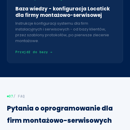
Baza wiedzy - konfiguracja Locatick
dla firmy montażowo-serwisowej
Instrukcje konfiguracji systemu dla firm
instalacyjnych i serwisowych - od bazy klientów,
przez szablony protokołów, po pierwsze zlecenie
montażowe.
Przejdź do bazy →
07
/ FAQ
Pytania o oprogramowanie dla
firm montażowo-serwisowych