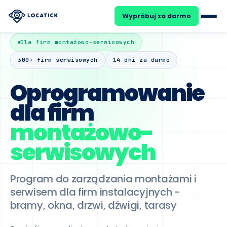
Wypróbuj za darmo
Dla firm montażowo-serwisowych
25
DARMOWY WEBINAR
300+ firm serwisowych
14 dni za darmo
SIE
Ile kosztuje Cię brak systemu
Oprogramowanie
dla firm
montażowo-
serwisowych
Formularz zgłoszeniowy
Kalendarz zleceń
Program do zarządzania montażami i
HVAC
serwisem dla firm instalacyjnych -
Dyspozytor
bramy, okna, drzwi, dźwigi, tarasy
OZE
Automatyzacje
Zadania cykliczne
Facility Management