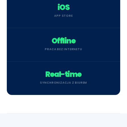
iOS
APP STORE
Offline
PRACA BEZ INTERNETU
Real-time
SYNCHRONIZACJA Z BIUREM