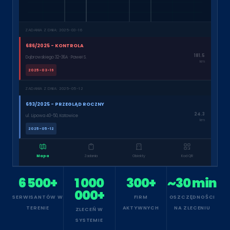
ZADANIA Z DNIA: 2025-03-16
686/2025 - KONTROLA
181.5
Dąbrowskiego 32-36A · Paweł S.
km
2025-03-16
ZADANIA Z DNIA: 2025-05-12
693/2025 - PRZEGLĄD ROCZNY
24.3
ul. Lipowa 40-50, Katowice
km
2025-05-12
Mapa
Zadania
Obiekty
Kod QR
6 500+
1 000
300+
~30 min
000+
SERWISANTÓW W
FIRM
OSZCZĘDNOŚCI
TERENIE
AKTYWNYCH
NA ZLECENIU
ZLECEŃ W
SYSTEMIE