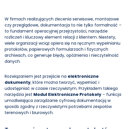
Integracje
Aplikacja mobilna
Szybka Premia
Ochrona przeciwpożarowa
Case Studies
W firmach realizujących zlecenia serwisowe, montażowe
Protokoły serwisowe
Program B2B
czy przeglądowe, dokumentacja to nie tylko formalność –
POZOSTAŁE
Blog
to fundament operacyjnej przejrzystości, narzędzie
Kody QR
NOWE
Usługi mobilne
rozliczeń i kluczowy element relacji z klientem. Niestety,
NAJPROSTSZY ZAROBEK
Baza wiedzy
wiele organizacji wciąż opiera się na ręcznym wypełnianiu
Wszystkie funkcje
Dźwigi, bramy, okna i drzwi
200 PLN za rozmowę - bez sprzedaży
protokołów, papierowych formularzach i fizycznych
Umawiasz nas na call z osobą decyzyjną z firmy
archiwach, co generuje błędy, opóźnienia i nieczytelność
instalacyjnej lub serwisowej, my zajmujemy się resztą.
Serwisy biuro i dom
AUTOMATYZACJA · FINANSE
danych.
NOWOŚĆ · MOBILE
Locatick ↔ Symfonia ERP: automatyczne
Kody QR dla urządzeń serwisowych
Serwis maszyn i urządzeń
fakturowanie zleceń
Skanujesz kod na urządzeniu i widzisz całą historię serwisu
Rozwiązaniem jest przejście na
elektroniczne
Automatyczne generowanie szkiców faktur i brak ręcznego
- bez grzebania w papierach.
przepisywania
dokumenty
, które można tworzyć, wypełniać i
Wszystkie branże
udostępniać w czasie rzeczywistym. Przykładem takiego
narzędzia jest
Moduł Elektroniczne Protokoły
– funkcja
umożliwiająca zarządzanie cyfrową dokumentacją w
FIELD SERVICE MANAGEMENT
sposób zgodny z rzeczywistymi potrzebami zespołów
Locatick działa dla każdej branży serwisowej
terenowych i biurowych.
300+ firm, 6 500+ serwisantów, 1M+ zleceń. Jedno
oprogramowanie dla wszystkich.