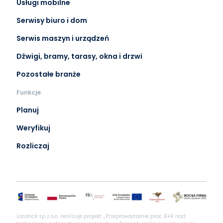
Usługi mobilne
Serwisy biuro i dom
Serwis maszyn i urządzeń
Dźwigi, bramy, tarasy, okna i drzwi
Pozostałe branże
Funkcje
Planuj
Weryfikuj
Rozliczaj
Locatick sp z o.o. realizuje projekt: „Przeprowadzenie prac B+R nad