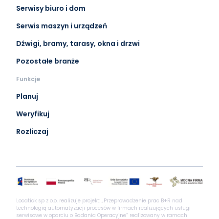
Serwisy biuro i dom
Serwis maszyn i urządzeń
Dźwigi, bramy, tarasy, okna i drzwi
Pozostałe branże
Funkcje
Planuj
Weryfikuj
Rozliczaj
Locatick sp z o.o. realizuje projekt: „Przeprowadzenie prac B+R nad
technologią automatyzacji procesów w firmach realizujących usługi
serwisowe w oparciu o Badania Operacyjne” realizowany w ramach