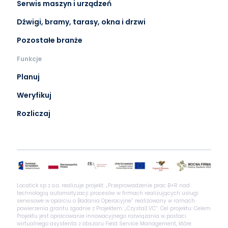
Serwis maszyn i urządzeń
Dźwigi, bramy, tarasy, okna i drzwi
Pozostałe branże
Funkcje
Planuj
Weryfikuj
Rozliczaj
Locatick sp z o.o. realizuje projekt: „Przeprowadzenie prac B+R nad
technologią automatyzacji procesów w firmach realizujących usługi
serwisowe w oparciu o Badania Operacyjne” realizowany w ramach
powierzenia grantu zgodnie z Projektem: „Czysta3.VC”. Cel projektu: Celem
Projektu jest opracowanie innowacyjnego rozwiązania w postaci
wirtualnego asystenta z obszaru Field Service Management, które