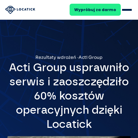
Wypróbuj za darmo
25
DARMOWY WEBINAR
SIE
Ile kosztuje Cię brak systemu
Rezultaty wdrożeń
Acti Group
Acti Group usprawniło
serwis i zaoszczędziło
Formularz zgłoszeniowy
60% kosztów
Kalendarz zleceń
operacyjnych dzięki
HVAC
Dyspozytor
Locatick
OZE
Automatyzacje
Zadania cykliczne
Facility Management