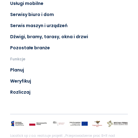
Usługi mobilne
Serwisy biuro i dom
Serwis maszyn i urządzeń
Dźwigi, bramy, tarasy, okna i drzwi
Pozostałe branże
Funkcje
Planuj
Weryfikuj
Rozliczaj
Locatick sp z o.o. realizuje projekt: „Przeprowadzenie prac B+R nad