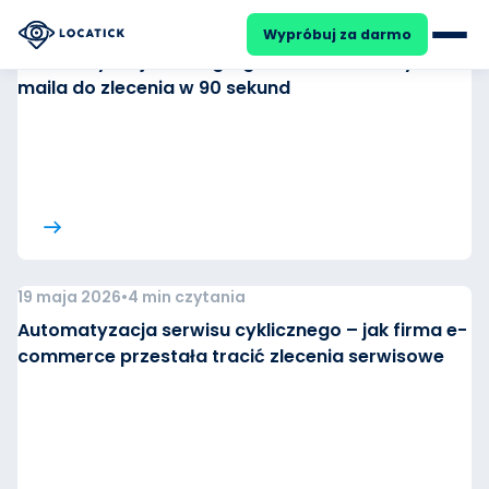
21 maja 2026
•
4 min czytania
Wypróbuj za darmo
Automatyzacja obsługi zgłoszeń serwisowych – z
maila do zlecenia w 90 sekund
25
DARMOWY WEBINAR
SIE
Ile kosztuje Cię brak systemu
19 maja 2026
•
4 min czytania
Automatyzacja serwisu cyklicznego – jak firma e-
Formularz zgłoszeniowy
commerce przestała tracić zlecenia serwisowe
Kalendarz zleceń
HVAC
Dyspozytor
OZE
Automatyzacje
Zadania cykliczne
Facility Management