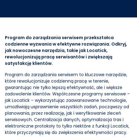
Integracje
Aplikacja mobilna
Szybka Premia
Ochrona przeciwpożarowa
Case Studies
Protokoły serwisowe
Program B2B
POZOSTAŁE
Blog
Kody QR
NOWE
Usługi mobilne
Program do zarządzania serwisem przekształca
NAJPROSTSZY ZAROBEK
Baza wiedzy
codzienne wyzwania w efektywne rozwiązania. Odkryj,
Wszystkie funkcje
Dźwigi, bramy, okna i drzwi
jak nowoczesne narzędzia, takie jak Locatick,
200 PLN za rozmowę - bez sprzedaży
Umawiasz nas na call z osobą decyzyjną z firmy
rewolucjonizują pracę serwisantów i zwiększają
instalacyjnej lub serwisowej, my zajmujemy się resztą.
Serwisy biuro i dom
AUTOMATYZACJA · FINANSE
satysfakcję klientów.
NOWOŚĆ · MOBILE
Locatick ↔ Symfonia ERP: automatyczne
Kody QR dla urządzeń serwisowych
Program do zarządzania serwisem to kluczowe narzędzie,
Serwis maszyn i urządzeń
fakturowanie zleceń
Skanujesz kod na urządzeniu i widzisz całą historię serwisu
które rewolucjonizuje codzienną pracę w terenie,
Automatyczne generowanie szkiców faktur i brak ręcznego
- bez grzebania w papierach.
przepisywania
gwarantując nie tylko lepszą efektywność, ale i większe
Wszystkie branże
zadowolenie klientów. Współczesne programy serwisowe –
jak Locatick – wykorzystując zaawansowane technologie,
umożliwiają usprawnienie wszystkich zadań, począwszy od
FIELD SERVICE MANAGEMENT
planowania, przez realizację, jak i weryfikowanie zleceń
Locatick działa dla każdej branży serwisowej
serwisowych. Centralizacja danych, optymalizacja tras i
300+ firm, 6 500+ serwisantów, 1M+ zleceń. Jedno
elektroniczne protokoły to tylko niektóre z funkcji Locatick,
oprogramowanie dla wszystkich.
które przyczyniają się do zwiększenia efektywności pracy.