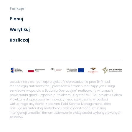
Funkcje
Planuj
Weryfikuj
Rozliczaj
Locatick sp z o.o. realizuje projekt: „Przeprowadzenie prac B+R nad
technologią automatyzacji procesów w firmach realizujących usługi
serwisowe w oparciu o Badania Operacyjne” realizowany w ramach
powierzenia grantu zgodnie z Projektem: „Czysta3.VC”. Cel projektu: Celem
Projektu jest opracowanie innowacyjnego rozwiązania w postaci
wirtualnego asystenta z obszaru Field Service Management, które
bazując na autorskiej metodologii oraz algorytmach sztucznej
inteligencji umożliwi firmom zwiększenie efektywności wykorzystywanych
zasobów.