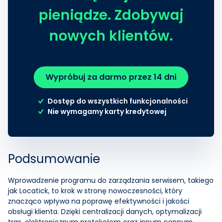
pieniądze. Zdobywaj
nowych klientów.
Wypróbuj za darmo przez 14 dni
Dostęp do wszystkich funkcjonalności
Nie wymagamy karty kredytowej
Podsumowanie
Wprowadzenie programu do zarządzania serwisem, takiego
jak Locatick, to krok w stronę nowoczesności, który
znacząco wpływa na poprawę efektywności i jakości
obsługi klienta. Dzięki centralizacji danych, optymalizacji