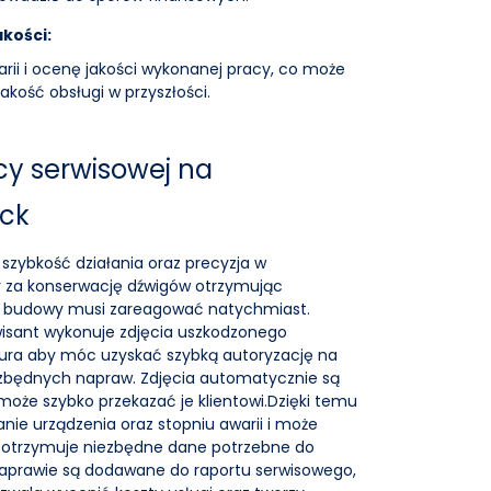
akości:
arii i ocenę jakości wykonanej pracy, co może
akość obsługi w przyszłości.
cy serwisowej na
ick
 szybkość działania oraz precyzja w
y za konserwację dźwigów otrzymując
cu budowy musi zareagować natychmiast.
erwisant wykonuje zdjęcia uszkodzonego
iura aby móc uzyskać szybką autoryzację na
ezbędnych napraw. Zdjęcia automatycznie są
oże szybko przekazać je klientowi.Dzięki temu
anie urządzenia oraz stopniu awarii i może
t otrzymuje niezbędne dane potrzebne do
aprawie są dodawane do raportu serwisowego,