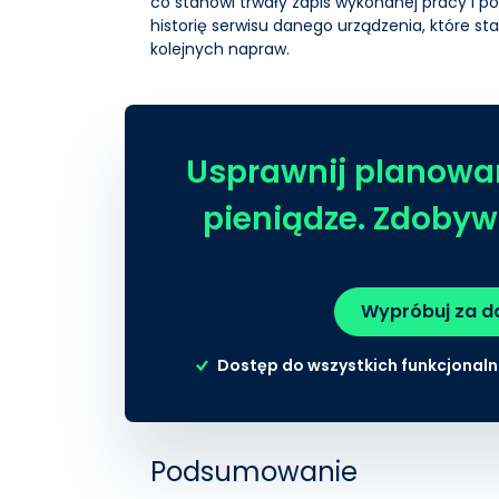
co stanowi trwały zapis wykonanej pracy i p
historię serwisu danego urządzenia, które 
kolejnych napraw.
Usprawnij planowan
pieniądze. Zdobyw
Wypróbuj za da
Dostęp do wszystkich funkcjonaln
Podsumowanie