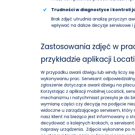
Trudności w diagnostyce i kontroli j
Brak zdjęć utrudnia analizę przyczyn aw
wpływać na dalsze decyzje serwisowe i j
Zastosowania zdjęć w pra
przykładzie aplikacji Locat
W przypadku awarii dźwigu lub windy liczy się
wykonywaniu prac. Serwisant odpowiedzialn
zgłoszenie dotyczące awarii dźwigu na pla
Korzystając z aplikacji mobilnej Locatick, s
mechanizmu i natychmiast przesyła je do b
wymianę części czy decyzję na podjęcie ni
widoczne u zarządzającego serwisem, który m
nasz klient na bieżąco jest informowany o st
decydować o kolejnych krokach, a serwisan
naprawy urządzenia. Zdjęcia wykonane po n