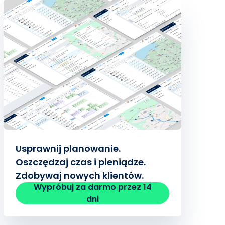
Usprawnij planowanie.
Oszczędzaj czas i pieniądze.
Zdobywaj nowych klientów.
Wypróbuj za darmo przez 14
dni