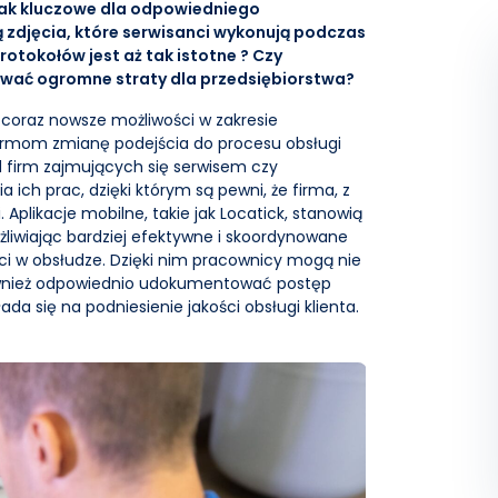
 jak kluczowe dla odpowiedniego
djęcia, które serwisanci wykonują podczas
rotokołów jest aż tak istotne ? Czy
wać ogromne straty dla przedsiębiorstwa?
coraz nowsze możliwości w zakresie
firmom zmianę podejścia do procesu obsługi
od firm zajmujących się serwisem czy
h prac, dzięki którym są pewni, że firma, z
. Aplikacje mobilne, takie jak Locatick, stanowią
liwiając bardziej efektywne i skoordynowane
ści w obsłudze. Dzięki nim pracownicy mogą nie
również odpowiednio udokumentować postęp
ada się na podniesienie jakości obsługi klienta.