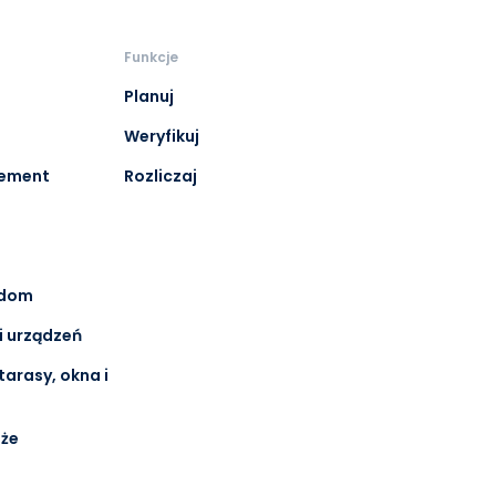
Funkcje
Planuj
Weryfikuj
gement
Rozliczaj
i dom
i urządzeń
tarasy, okna i
nże