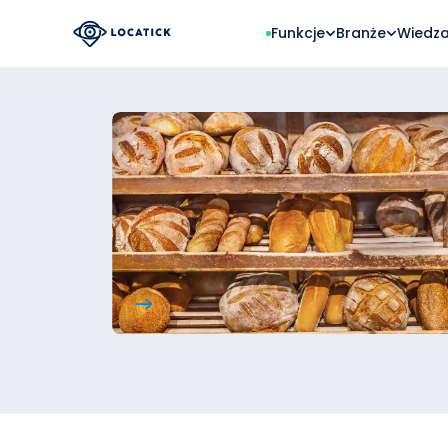
Funkcje
Branże
Wiedz
GŁÓWNE BRANŻE
ZLECENIA & PLANOWANIE
ROZWIĄZANIA
PROGRAMY PA
HVAC
Formularz zgłoszenio
Automat
Szybk
Klimatyzacja, wentylacja,
Zlecenia od klientów 24/7, 
Jak firmy
200 PL
chłodnictwo
telefonu
oszczędza
dzięki Loc
Progr
OZE
Kalendarz zleceń
Stała 
Integrac
Fotowoltaika, pompy ciepła
Planuj pracę serwisantów 
umów
tydzień i miesiąc
Locatick +
inne syst
Facility Management
Dyspozytor
Zarządzanie obiektami i
budynkami
Drag & drop - reaguj na
zmiany w ciągu dnia
Ochrona przeciwpożarow
Zadania cykliczne
Serwis urządzeń PPOŻ
Automatyczne przeglądy -
żaden termin nie przepada