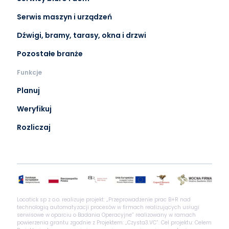
Serwis maszyn i urządzeń
Dźwigi, bramy, tarasy, okna i drzwi
Pozostałe branże
Funkcje
Planuj
Weryfikuj
Rozliczaj
Locatick sp z o.o. realizuje projekt: „Przeprowadzenie prac B+R nad
technologią automatyzacji procesów w firmach realizujących usługi
serwisowe w oparciu o Badania Operacyjne” realizowany w ramach
powierzenia grantu zgodnie z Projektem: „Czysta3.VC”. Cel projektu: Celem