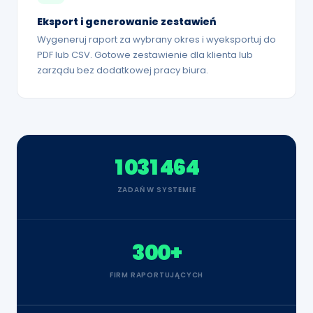
Eksport i generowanie zestawień
Wygeneruj raport za wybrany okres i wyeksportuj do
PDF lub CSV. Gotowe zestawienie dla klienta lub
zarządu bez dodatkowej pracy biura.
1 031 464
ZADAŃ W SYSTEMIE
300+
FIRM RAPORTUJĄCYCH