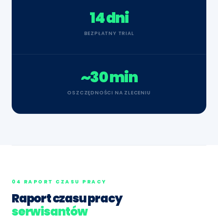
14 dni
BEZPŁATNY TRIAL
~30 min
OSZCZĘDNOŚCI NA ZLECENIU
04 RAPORT CZASU PRACY
Raport czasu pracy
serwisantów