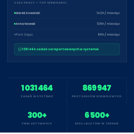
CZAS PRACY — TOP SERWISANCI
Marek Kowalski
142h / miesiąc
Anna Nowak
128h / miesiąc
Piotr Zając
89h / miesiąc
1 031 464 zadań zaraportowanych w systemie
1 031 464
869 947
ZADAŃ W SYSTEMIE
PROTOKOŁÓW SERWISOWYCH
300+
6 500+
FIRM AKTYWNYCH
SPECJALISTÓW W TERENIE